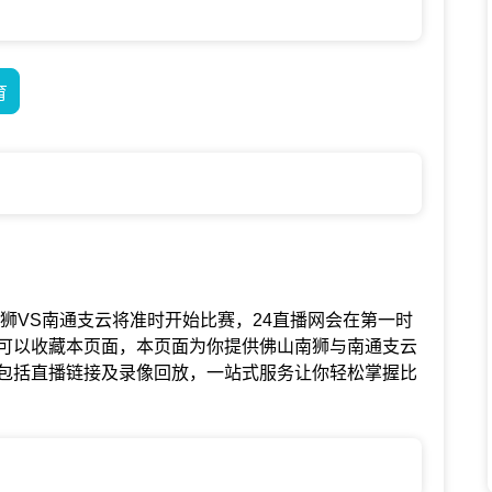
育
赛中佛山南狮VS南通支云将准时开始比赛，24直播网会在第一时
可以收藏本页面，本页面为你提供佛山南狮与南通支云
包括直播链接及录像回放，一站式服务让你轻松掌握比