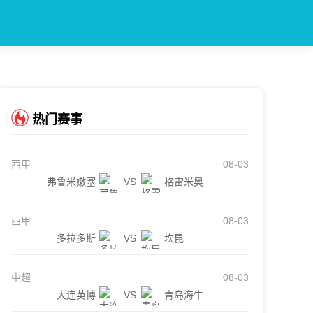
热门赛事
西甲
08-03
弗鲁米嫩塞
VS
格雷米奥
西甲
08-03
多拉多斯
VS
坎昆
中超
08-03
大连英博
VS
青岛海牛