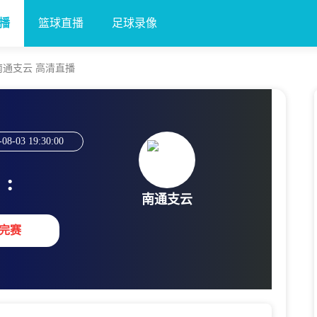
播
篮球直播
足球录像
VS南通支云 高清直播
-08-03 19:30:00
:
南通支云
完赛