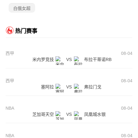
白俄女超
热门赛事
西甲
08-04
米内罗竞技
VS
布拉干蒂诺RB
西甲
08-04
塞阿拉
VS
弗拉门戈
NBA
08-04
芝加哥天空
VS
凤凰城水银
NBA
08-04